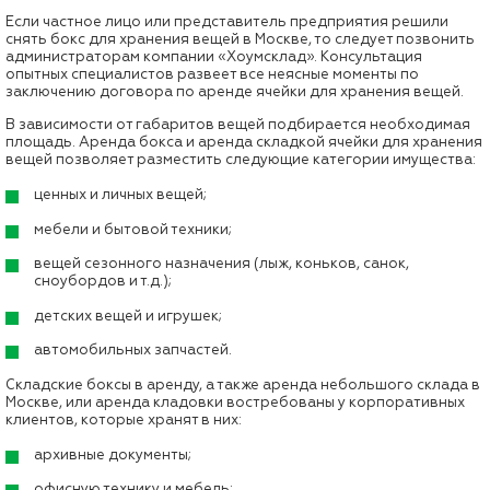
Если частное лицо или представитель предприятия решили
снять бокс для хранения вещей в Москве, то следует позвонить
администраторам компании «Хоумсклад». Консультация
опытных специалистов развеет все неясные моменты по
заключению договора по аренде ячейки для хранения вещей.
В зависимости от габаритов вещей подбирается необходимая
площадь. Аренда бокса и аренда складкой ячейки для хранения
вещей позволяет разместить следующие категории имущества:
ценных и личных вещей;
мебели и бытовой техники;
вещей сезонного назначения (лыж, коньков, санок,
сноубордов и т.д.);
детских вещей и игрушек;
автомобильных запчастей.
Складские боксы в аренду, а также аренда небольшого склада в
Москве, или аренда кладовки востребованы у корпоративных
клиентов, которые хранят в них:
архивные документы;
офисную технику и мебель;