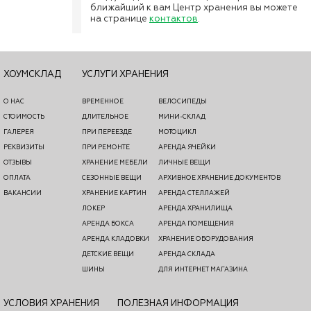
ближайший к вам Центр хранения вы можете
на странице
контактов
.
ХОУМСКЛАД
УСЛУГИ ХРАНЕНИЯ
О НАС
ВРЕМЕННОЕ
ВЕЛОСИПЕДЫ
СТОИМОСТЬ
ДЛИТЕЛЬНОЕ
МИНИ-СКЛАД
ГАЛЕРЕЯ
ПРИ ПЕРЕЕЗДЕ
МОТОЦИКЛ
РЕКВИЗИТЫ
ПРИ РЕМОНТЕ
АРЕНДА ЯЧЕЙКИ
ОТЗЫВЫ
ХРАНЕНИЕ МЕБЕЛИ
ЛИЧНЫЕ ВЕЩИ
ОПЛАТА
СЕЗОННЫЕ ВЕЩИ
АРХИВНОЕ ХРАНЕНИЕ ДОКУМЕНТОВ
ВАКАНСИИ
ХРАНЕНИЕ КАРТИН
АРЕНДА СТЕЛЛАЖЕЙ
ЛОКЕР
АРЕНДА ХРАНИЛИЩА
АРЕНДА БОКСА
АРЕНДА ПОМЕЩЕНИЯ
АРЕНДА КЛАДОВКИ
ХРАНЕНИЕ ОБОРУДОВАНИЯ
ДЕТСКИЕ ВЕЩИ
АРЕНДА СКЛАДА
ШИНЫ
ДЛЯ ИНТЕРНЕТ МАГАЗИНА
УСЛОВИЯ ХРАНЕНИЯ
ПОЛЕЗНАЯ ИНФОРМАЦИЯ