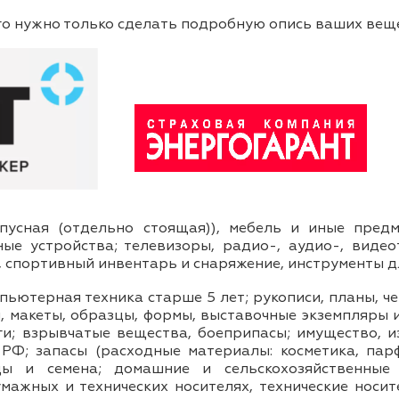
го нужно только сделать подробную опись ваших веще
рпусная (отдельно стоящая)), мебель и иные пред
ые устройства; телевизоры, радио-, аудио-, видеот
 спортивный инвентарь и снаряжение, инструменты д
мпьютерная техника старше 5 лет; рукописи, планы, 
макеты, образцы, формы, выставочные экземпляры и 
ги; взрывчатые вещества, боеприпасы; имущество, и
РФ; запасы (расходные материалы: косметика, парфю
цы и семена; домашние и сельскохозяйственные
мажных и технических носителях, технические носи