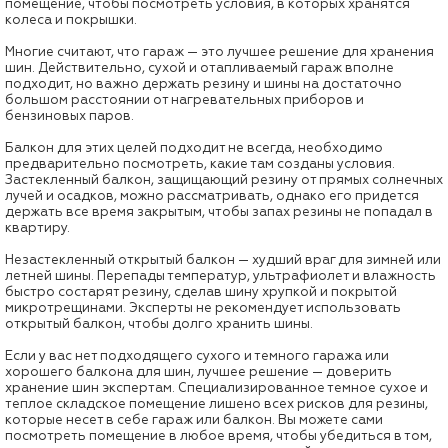
помещение, чтобы посмотреть условия, в которых хранятся
колеса и покрышки.
Многие считают, что гараж — это лучшее решение для хранения
шин. Действительно, сухой и отапливаемый гараж вполне
подходит, но важно держать резину и шины на достаточно
большом расстоянии от нагревательных приборов и
бензиновых паров.
Балкон для этих целей подходит не всегда, необходимо
предварительно посмотреть, какие там созданы условия.
Застекленный балкон, защищающий резину от прямых солнечных
лучей и осадков, можно рассматривать, однако его придется
держать все время закрытым, чтобы запах резины не попадал в
квартиру.
Незастекленный открытый балкон — худший враг для зимней или
летней шины. Перепады температур, ультрафиолет и влажность
быстро состарят резину, сделав шину хрупкой и покрытой
микротрещинами. Эксперты не рекомендует использовать
открытый балкон, чтобы долго хранить шины.
Если у вас нет подходящего сухого и темного гаража или
хорошего балкона для шин, лучшее решение — доверить
хранение шин экспертам. Специализированное темное сухое и
теплое складское помещение лишено всех рисков для резины,
которые несет в себе гараж или балкон. Вы можете сами
посмотреть помещение в любое время, чтобы убедиться в том,