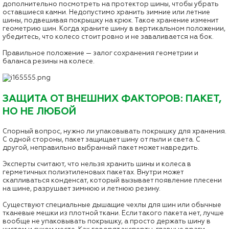
дополнительно посмотреть на протектор шины, чтобы убрать
оставшиеся камни. Недопустимо хранить зимние или летние
шины, подвешивая покрышку на крюк. Такое хранение изменит
геометрию шин. Когда храните шину в вертикальном положении,
убедитесь, что колесо стоит ровно и не заваливается на бок.
Правильное положение — залог сохранения геометрии и
баланса резины на колесе.
ЗАЩИТА ОТ ВНЕШНИХ ФАКТОРОВ: ПАКЕТ,
НО НЕ ЛЮБОЙ
Спорный вопрос, нужно ли упаковывать покрышку для хранения.
С одной стороны, пакет защищает шину от пыли и света. С
другой, неправильно выбранный пакет может навредить.
Эксперты считают, что нельзя хранить шины и колеса в
герметичных полиэтиленовых пакетах. Внутри может
скапливаться конденсат, который вызывает появление плесени
на шине, разрушает зимнюю и летнюю резину.
Существуют специальные дышащие чехлы для шин или обычные
тканевые мешки из плотной ткани. Если такого пакета нет, лучше
вообще не упаковывать покрышку, а просто держать шину в