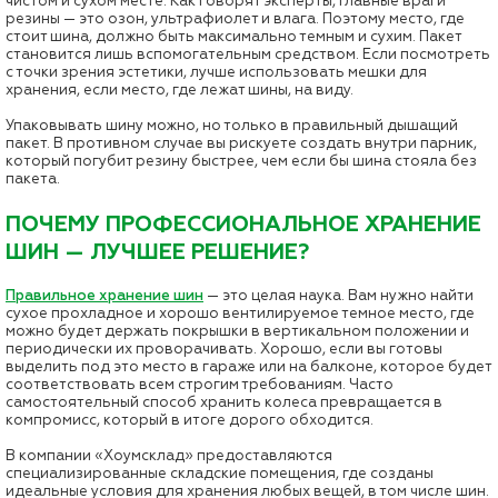
чистом и сухом месте. Как говорят эксперты, главные враги
резины — это озон, ультрафиолет и влага. Поэтому место, где
стоит шина, должно быть максимально темным и сухим. Пакет
становится лишь вспомогательным средством. Если посмотреть
с точки зрения эстетики, лучше использовать мешки для
хранения, если место, где лежат шины, на виду.
Упаковывать шину можно, но только в правильный дышащий
пакет. В противном случае вы рискуете создать внутри парник,
который погубит резину быстрее, чем если бы шина стояла без
пакета.
ПОЧЕМУ ПРОФЕССИОНАЛЬНОЕ ХРАНЕНИЕ
ШИН — ЛУЧШЕЕ РЕШЕНИЕ?
Правильное хранение шин
— это целая наука. Вам нужно найти
сухое прохладное и хорошо вентилируемое темное место, где
можно будет держать покрышки в вертикальном положении и
периодически их проворачивать. Хорошо, если вы готовы
выделить под это место в гараже или на балконе, которое будет
соответствовать всем строгим требованиям. Часто
самостоятельный способ хранить колеса превращается в
компромисс, который в итоге дорого обходится.
В компании «Хоумсклад» предоставляются
специализированные складские помещения, где созданы
идеальные условия для хранения любых вещей, в том числе шин.