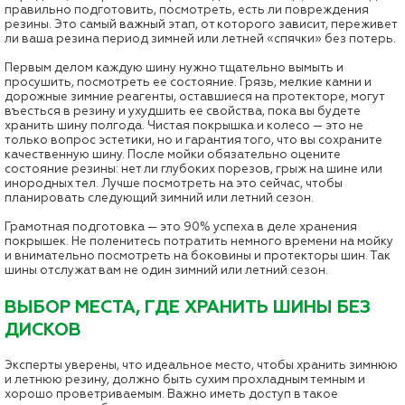
правильно подготовить, посмотреть, есть ли повреждения
резины. Это самый важный этап, от которого зависит, переживет
ли ваша резина период зимней или летней «спячки» без потерь.
Первым делом каждую шину нужно тщательно вымыть и
просушить, посмотреть ее состояние. Грязь, мелкие камни и
дорожные зимние реагенты, оставшиеся на протекторе, могут
въесться в резину и ухудшить ее свойства, пока вы будете
хранить шину полгода. Чистая покрышка и колесо — это не
только вопрос эстетики, но и гарантия того, что вы сохраните
качественную шину. После мойки обязательно оцените
состояние резины: нет ли глубоких порезов, грыж на шине или
инородных тел. Лучше посмотреть на это сейчас, чтобы
планировать следующий зимний или летний сезон.
Грамотная подготовка — это 90% успеха в деле хранения
покрышек. Не поленитесь потратить немного времени на мойку
и внимательно посмотреть на боковины и протекторы шин. Так
шины отслужат вам не один зимний или летний сезон.
ВЫБОР МЕСТА, ГДЕ ХРАНИТЬ ШИНЫ БЕЗ
ДИСКОВ
Эксперты уверены, что идеальное место, чтобы хранить зимнюю
и летнюю резину, должно быть сухим прохладным темным и
хорошо проветриваемым. Важно иметь доступ в такое