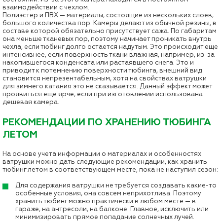
взаимодействии с чехлом.
Полиэстер и ПВХ — материалы, состоящие из нескольких слоев,
большого количества пор. Камеры делают из обычной резины, в
составе которой обязательно присутствует сажа. По габаритам
она меньше тканевых пор, поэтому начинает проникать внутрь
чехла, если тюбинг долго остается надутым. Это происходит еще
интенсивнее, если поверхность ткани влажная, например, из-за
накопившегося конденсата или растаявшего снега. Это и
приводит к потемнению поверхности тюбинга, внешний вид
становится непрезентабельным, хотя на свойствах ватрушки
для зимнего катания это не сказывается. Данный эффект может
проявиться еще ярче, если при изготовлении использована
дешевая камера.
РЕКОМЕНДАЦИИ ПО ХРАНЕНИЮ ТЮБИНГА
ЛЕТОМ
На основе учета информации о материалах и особенностях
ватрушки можно дать следующие рекомендации, как хранить
тюбинг летом в соответствующем месте, пока не наступил сезон:
Для содержания ватрушки не требуется создавать какие-то
особенные условия, она совсем неприхотлива. Поэтому
хранить тюбинг можно практически в любом месте — в
гараже, на антресоли, на балконе. Главное, исключить или
минимизировать прямое попадание солнечных лучей.