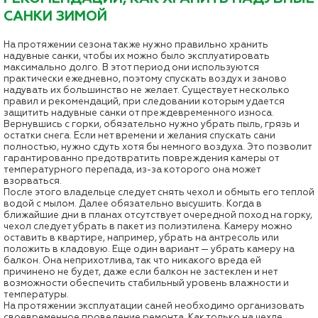
САНКИ ЗИМОЙ
На протяжении сезона также нужно правильно хранить
надувные санки, чтобы их можно было эксплуатировать
максимально долго. В этот период они используются
практически ежедневно, поэтому спускать воздух и заново
надувать их большинство не желает. Существует несколько
правил и рекомендаций, при следовании которым удается
защитить надувные санки от преждевременного износа.
Вернувшись с горки, обязательно нужно убрать пыль, грязь и
остатки снега. Если нет времени и желания спускать сани
полностью, нужно сдуть хотя бы немного воздуха. Это позволит
гарантированно предотвратить повреждения камеры от
температурного перепада, из-за которого она может
взорваться.
После этого владельце следует снять чехол и обмыть его теплой
водой с мылом. Далее обязательно высушить. Когда в
ближайшие дни в планах отсутствует очередной поход на горку,
чехол следует убрать в пакет из полиэтилена. Камеру можно
оставить в квартире, например, убрать на антресоль или
положить в кладовую. Еще один вариант — убрать камеру на
балкон. Она неприхотлива, так что никакого вреда ей
причинено не будет, даже если балкон не застеклен и нет
возможности обеспечить стабильный уровень влажности и
температуры.
На протяжении эксплуатации саней необходимо организовать
своевременное проведение ремонта. Как только на чехле