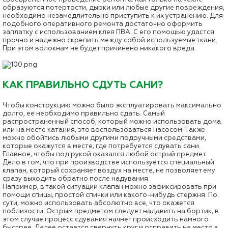
образуются потертости, дырки или любые другие повреждения,
необходимо незамедлительно приступить к их устранению. Для
подобного оперативного ремонта достаточно оформить
заплатку с использованием клея ПВА. С его помощью удастся
прочно и надежно скрепить между собой используемые ткани.
При этом волокнам не будет причинено никакого вреда.
КАК ПРАВИЛЬНО СДУТЬ САНИ?
Чтобы конструкцию можно было эксплуатировать максимально
долго, ее необходимо правильно сдать. Самый
распространенный способ, который можно использовать дома
или на месте катания, это воспользоваться насосом. Также
можно обойтись любыми другими подручными средствами,
которые окажутся в месте, где потребуется сдувать сани.
Главное, чтобы под рукой оказался любой острый предмет.
Дело в том, что при производстве используется специальный
клапан, который сохраняет воздух на месте, не позволяет ему
сразу выходить обратно после надувания.
Например, в такой ситуации клапан можно зафиксировать при
помощи спицы, простой спички или какого-нибудь стержня. По
сути, можно использовать абсолютно все, что окажется
поблизости. Острым предметом следует надавить на бортик, в
этом случае процесс сдувания начнет происходить намного
быстрее. Далее остается свернуть круг и отправить на место в