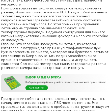
изготовлена, какие факторы могут ей навредить, привести в
негодность.
При производстве ватрушки используется чехол, камера из
резины, обшитая полиэстером или ПВХ. Между собой элементы
тюбинга надежно фиксируются при помощи прочных
капроновых нитей. В результате тюбинг целиком состоит из
искусственных материалов. По этой причине при хранении
летом ему не страшна повышенная влажность или
температурные перепады. Надувная конструкция для зимнего
катания неприхотлива к внешним факторам, мало что способно
ей навредить.
Главное, что способно навредить синтетике, из которой
изготовлена ватрушка, это прямые ультрафиолетовые лучи.
Нужно поместить ее в место, в котором она будет полностью от
них защищена. Капроновые нити под их воздействием со
временем становится менее эластичными, а их прочность
снижается. Солнечный свет вредит ткани, которая выцветает, а
резиновая камера начинает трескаться и сохнуть.
При хранении тюбинга летом владельцы могут отметить, что к
началу зимнего сезона катания ПВХ может потемнеть. Это
происходит из-за длительного пребывания ватрушки в надутом
состоянии. Из-за этого камера находится в постоянном