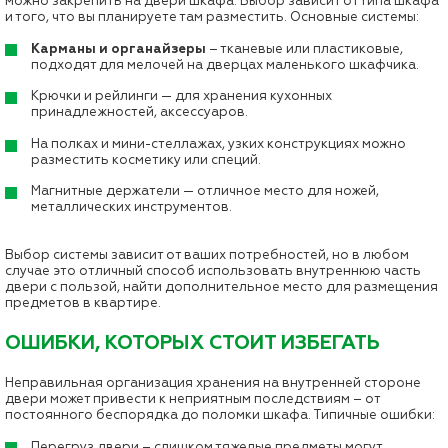
можно закрепить на двери шкафа. Выбор зависит от типа шкафа
и того, что вы планируете там разместить. Основные системы:
Карманы и органайзеры
– тканевые или пластиковые,
подходят для мелочей на дверцах маленького шкафчика.
Крючки и рейлинги — для хранения кухонных
принадлежностей, аксессуаров.
На полках и мини-стеллажах, узких конструкциях можно
разместить косметику или специй.
Магнитные держатели — отличное место для ножей,
металлических инструментов.
Выбор системы зависит от ваших потребностей, но в любом
случае это отличный способ использовать внутреннюю часть
двери с пользой, найти дополнительное место для размещения
предметов в квартире.
ОШИБКИ, КОТОРЫХ СТОИТ ИЗБЕГАТЬ
Неправильная организация хранения на внутренней стороне
двери может привести к неприятным последствиям – от
постоянного беспорядка до поломки шкафа. Типичные ошибки:
Перегруз двери – слишком тяжелые предметы могут