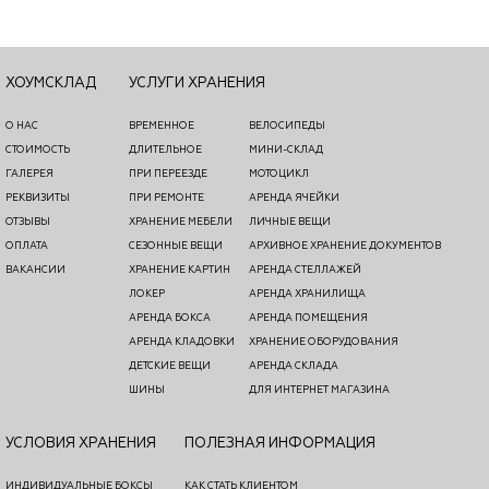
ХОУМСКЛАД
УСЛУГИ ХРАНЕНИЯ
О НАС
ВРЕМЕННОЕ
ВЕЛОСИПЕДЫ
СТОИМОСТЬ
ДЛИТЕЛЬНОЕ
МИНИ-СКЛАД
ГАЛЕРЕЯ
ПРИ ПЕРЕЕЗДЕ
МОТОЦИКЛ
РЕКВИЗИТЫ
ПРИ РЕМОНТЕ
АРЕНДА ЯЧЕЙКИ
ОТЗЫВЫ
ХРАНЕНИЕ МЕБЕЛИ
ЛИЧНЫЕ ВЕЩИ
ОПЛАТА
СЕЗОННЫЕ ВЕЩИ
АРХИВНОЕ ХРАНЕНИЕ ДОКУМЕНТОВ
ВАКАНСИИ
ХРАНЕНИЕ КАРТИН
АРЕНДА СТЕЛЛАЖЕЙ
ЛОКЕР
АРЕНДА ХРАНИЛИЩА
АРЕНДА БОКСА
АРЕНДА ПОМЕЩЕНИЯ
АРЕНДА КЛАДОВКИ
ХРАНЕНИЕ ОБОРУДОВАНИЯ
ДЕТСКИЕ ВЕЩИ
АРЕНДА СКЛАДА
ШИНЫ
ДЛЯ ИНТЕРНЕТ МАГАЗИНА
УСЛОВИЯ ХРАНЕНИЯ
ПОЛЕЗНАЯ ИНФОРМАЦИЯ
ИНДИВИДУАЛЬНЫЕ БОКСЫ
КАК СТАТЬ КЛИЕНТОМ