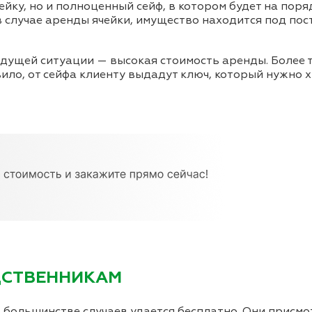
йку, но и полноценный сейф, в котором будет на поря
в случае аренды ячейки, имущество находится под по
ыдущей ситуации — высокая стоимость аренды. Более т
вило, от сейфа клиенту выдадут ключ, который нужно х
ДСТВЕННИКАМ
в большинстве случаев удается бесплатно. Они присмо