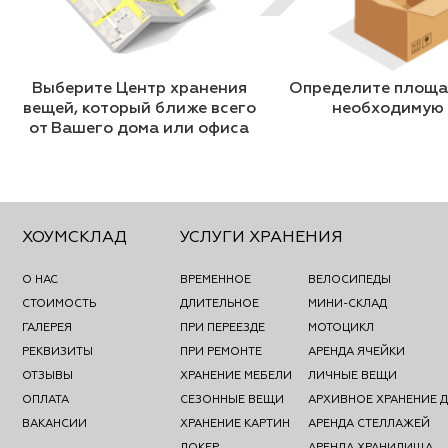
Выберите Центр хранения
Определите площад
вещей, который ближе всего
необходимую
от Вашего дома или офиса
ХОУМСКЛАД
УСЛУГИ ХРАНЕНИЯ
О НАС
ВРЕМЕННОЕ
ВЕЛОСИПЕДЫ
СТОИМОСТЬ
ДЛИТЕЛЬНОЕ
МИНИ-СКЛАД
ГАЛЕРЕЯ
ПРИ ПЕРЕЕЗДЕ
МОТОЦИКЛ
РЕКВИЗИТЫ
ПРИ РЕМОНТЕ
АРЕНДА ЯЧЕЙКИ
ОТЗЫВЫ
ХРАНЕНИЕ МЕБЕЛИ
ЛИЧНЫЕ ВЕЩИ
ОПЛАТА
СЕЗОННЫЕ ВЕЩИ
АРХИВНОЕ ХРАНЕНИЕ 
ВАКАНСИИ
ХРАНЕНИЕ КАРТИН
АРЕНДА СТЕЛЛАЖЕЙ
ЛОКЕР
АРЕНДА ХРАНИЛИЩА