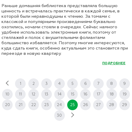
Раньше домашняя библиотека представляла большую
ценность и встречалась практически в каждой семье, в
которой были неравнодушны к чтению. За томами с
классикой и популярными произведениями буквально
охотились, ночами стояли в очередях. Сейчас намного
удобнее использовать электронные книги, поэтому от
стеллажей и полок с внушительными фолиантами
большинство избавляется. Поэтому многие интересуются,
куда сдать книги, особенно актуальным это становится при
переезде в новую квартиру.
ПОДРОБНЕЕ
1
2
3
4
5
6
7
8
9
10
11
12
13
14
15
16
17
18
19
20
21
22
23
24
25
26
27
28
29
30