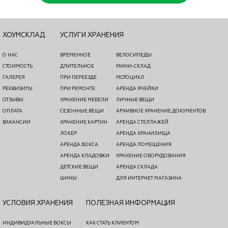
ХОУМСКЛАД
УСЛУГИ ХРАНЕНИЯ
О НАС
ВРЕМЕННОЕ
ВЕЛОСИПЕДЫ
СТОИМОСТЬ
ДЛИТЕЛЬНОЕ
МИНИ-СКЛАД
ГАЛЕРЕЯ
ПРИ ПЕРЕЕЗДЕ
МОТОЦИКЛ
РЕКВИЗИТЫ
ПРИ РЕМОНТЕ
АРЕНДА ЯЧЕЙКИ
ОТЗЫВЫ
ХРАНЕНИЕ МЕБЕЛИ
ЛИЧНЫЕ ВЕЩИ
ОПЛАТА
СЕЗОННЫЕ ВЕЩИ
АРХИВНОЕ ХРАНЕНИЕ ДОКУМЕНТОВ
ВАКАНСИИ
ХРАНЕНИЕ КАРТИН
АРЕНДА СТЕЛЛАЖЕЙ
ЛОКЕР
АРЕНДА ХРАНИЛИЩА
АРЕНДА БОКСА
АРЕНДА ПОМЕЩЕНИЯ
АРЕНДА КЛАДОВКИ
ХРАНЕНИЕ ОБОРУДОВАНИЯ
ДЕТСКИЕ ВЕЩИ
АРЕНДА СКЛАДА
ШИНЫ
ДЛЯ ИНТЕРНЕТ МАГАЗИНА
УСЛОВИЯ ХРАНЕНИЯ
ПОЛЕЗНАЯ ИНФОРМАЦИЯ
ИНДИВИДУАЛЬНЫЕ БОКСЫ
КАК СТАТЬ КЛИЕНТОМ