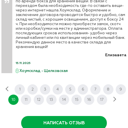
по аренде бокса для хранения вещей. В связи с
переездом была необходимость где-то оставить вещи-
через интернет нашла Хоумсклад. Оформление и
заключение договора проводится быстро и удобно, сам
склад чистый, с хорошим освещением, доступ к боксу 24
ч. При необходимости можно приобрести замок, скотч
или коробки/сумки на месте у администратора. Оплата
последующих сроков использования- удобно через
личный кабинет или по квитанции через мобильный банк.
Рекомендую данное место в качестве склада для
хранения вещей!
Елизавета
15.11.2025
Хоумсклад - Щелковская
1
2
3
4
5
6
7
8
9
10
11
12
13
14
15
16
17
НАПИСАТЬ ОТЗЫВ